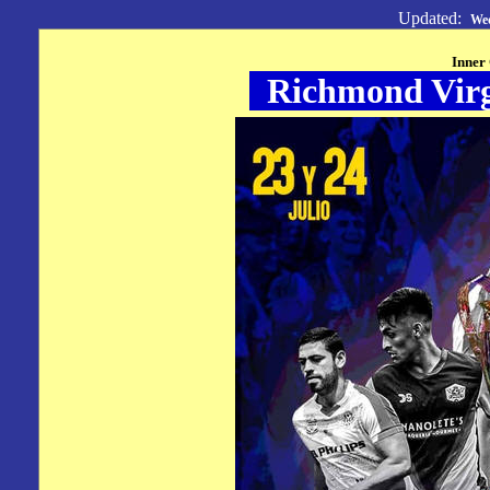
Updated:
Wed
Inner 
Richmond Virgi