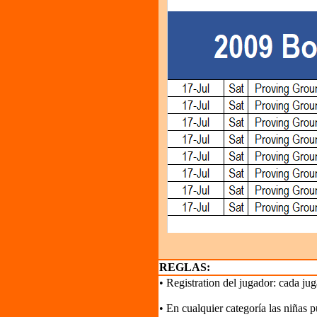
REGLAS:
• Registration del jugador: cada ju
• En cualquier categoría las niñas p