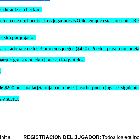
s durante el check-in.
la fecha de nacimento. Los jugadores NO tienen que estar presente. Rep
 extra por jugador.
r el arbitraje de los 3 primeros juegos ($420). Pueden pagar con tarjeta
arque gratis y puedan jugar en los partidos.
l
 $200 por una tarjeta roja para que el jugador pueda jugar el siguiente 
 y suerte.
nitial
REGISTRACION DEL JUGADOR
: Todos los equip