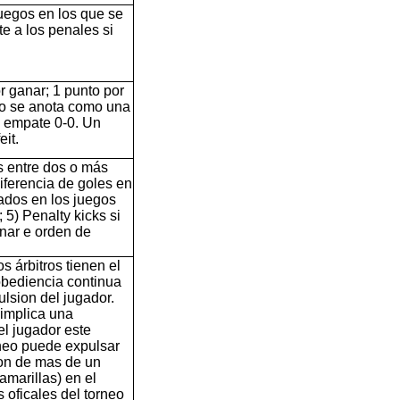
juegos en los que se
e a los penales si
or ganar; 1 punto por
ipo se anota como una
n empate 0-0. Un
it.
s entre dos o más
iferencia de goles en
cados en los juegos
 5) Penalty kicks si
inar e orden de
os árbitros tienen el
obediencia continua
ulsion del jugador.
implica una
l jugador este
rneo puede expulsar
ion de mas de un
amarillas) en el
s oficales del torneo