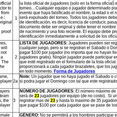
fficial
la lista oficial de jugadores (solo en la forma oficial)
ctor to
torneo. . Cualquier equipo o jugador determinado por 
d from
evento que haya falsificado el nombre, la edad o el n
e.:
será expulsado del torneo. Todos los jugadores deb
1
riginal
de identificación, es decir, licencia de conducir, pasap
documento debe ser original y debe tener el nombre d
 proof
de nacimiento y una foto reciente. El equipo debe pr
identificación inmediatamente a solicitud de los ofici
mes,
LISTA DE JUGADORES
: Jugadores pueden ser reg
will
cualquier juego, pero si se registran el Sabado o D
 not
pagar $100 por jugador (no importa que no hayan ll
 a
2
jugadores gratis). Ningún jugador puede participar 
The
que esté registrado en el formulario de la lista oficial.
the
proporcionará a cada jugador brazaletes, que los j
en todo momento.
Forma de Jugadores
game,
Note:
Un jugador que no haya jugado el Sabado o cu
 player
2a
si podra jugar el Domingo con tal que este registrado e
ayers
NÚMERO DE JUGADORES
: El número máximo de 
 team
será de
23
jugadores por equipo (de no costo). Si u
, the
3
registrar mas de
23
y hasta lo maximo de 35 jugador
layer
que pagar $100 por cada jugador que se pase de lo
female
GÉNERO
: No se permitirá a los hombres participar 