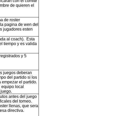
icaran con el comite
ombre de quieren el
a de roster
 la pagina de wen del
os jugadores esten
ada al coach). Esta
l tiempo y es valida
registrados y 5
os juegos deberan
o del partido si los
a empezar el partido.
 equipo local
 juego.
utos antes del juego
ficales del torneo.
ster llenas, que sera
sa directiva.