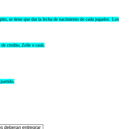
ito, se tiene que dar la fecha de nacimiento de cada jugador. Los
 de credito, Zelle o cash.
partido.
os deberan entregrar