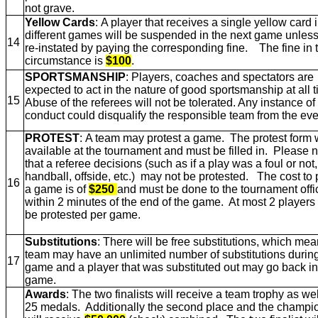
not grave.
Yellow Cards
: A player that receives a single yellow card 
different games will be suspended in the next game unless
14
re-instated by paying the corresponding fine. The fine in t
circumstance is
$100
.
SPORTSMANSHIP
: Players, coaches and spectators are
expected to act in the nature of good sportsmanship at all 
15
Abuse of the referees will not be tolerated. Any instance of
conduct could disqualify the responsible team from the ev
PROTEST
: A team may protest a game. The protest form w
available at the tournament and must be filled in. Please 
that a referee decisions (such as if a play was a foul or not,
handball, offside, etc.) may not be protested. The cost to 
16
a game is of
$250
and must be done to the tournament offi
within 2 minutes of the end of the game. At most 2 player
be protested per game.
Substitutions
: There will be free substitutions, which me
team may have an unlimited number of substitutions durin
17
game and a player that was substituted out may go back in
game.
Awards
: The two finalists will receive a team trophy as we
25 medals.
Additionally the second place and the champi