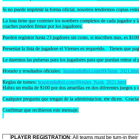
Si no puede imprimir la forma oficial, nosotros tendremos copias extra
La lista tiene que contener los nombres completos de cada jugador y 
coaches pueden firmar por los jugadores.
Pueden registrar hasta 23 jugdores sin costo, si inscriben mas, es $100
Presentar la lista de jugadore el Viernes es requerido. Tienen que paga
Le daremos las pulseras para los jugadores para que puedan entrar al p
Horario y resultados oficiales:
houstonfutbol.com/09/Tenn_2021.htm
Reglas de torneo:
houstonfutbol.com/09/rules_Nash_2021.html
Habra un multa de $100 por dos amarillas en dos diferentes juegos y de
Cualquier pregunta que tengan de la administacion, me dicen. Gracias
Confirmar que recibieron este mensaje.
PLAYER REGISTRATION
: All teams must be turn-in their i