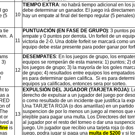
TIEMPO EXTRA
: no habrá tiempo adicional en los 
l go
debe determinar un ganador. El juego irá directament
10
e (5
hay un empate al final del tiempo regular (5 penales)
a tie
PUNTUACIÓN (EN FASE DE GRUPO)
: 3 puntos p
 win. A
empate y 0 puntos por derrota. Un forfeit de un equ
11
victoria de 2-0. Una doble forfeit se marcará como u
equipo debe estar presente para poder ganar por forfe
eams
DESEMPATES
: En los juegos de grupo, los empate
 3)
equipos se romperán de esta manera: 1) puntos; 2) d
los juegos de grupo; 3) la mayoría de los goles mar
12
ho
de grupo; 4) resultados entre equipos los empatados;
f
es para determinar quien califica. Si es para determ
equipos ya calificados, entonces sera por sorteo.
ht to
EXPULSIÓN DEL JUGADOR (TARJETA ROJA)
: L
 as a
derecho de expulsar a un jugador del juego por des
A RED
o como resultado de un incidente que justifica la exp
on of
Una TARJETA ROJA (o dos amarillas) en un partido 
 The
suspencion de por lo menos un juego al menos que e
13
t or
elejible para pagar una multa. Los Directores del to
ived a
al jugador por el resto del torneo o dar una suspenc
fine
is
juego. Un jugador que recibio una tarjeta roja (o dos 
 was
juego, podra jugar si paga una
multa de $200
y si lo