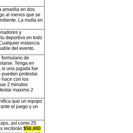
a amarilla en dos
ego al menos que se
ondiente. La multa en
enadores y
tu deportivo en todo
Cualquier instancia
sable del evento.
 formulario de
letarse. Tenga en
, si una jugada fue
e pueden protestar.
e hace con los
que 2 minutos
testar maximo 2
gnifica que un equipo
ante el juego y un
quipo, así como 25
s recibirán
$50,000