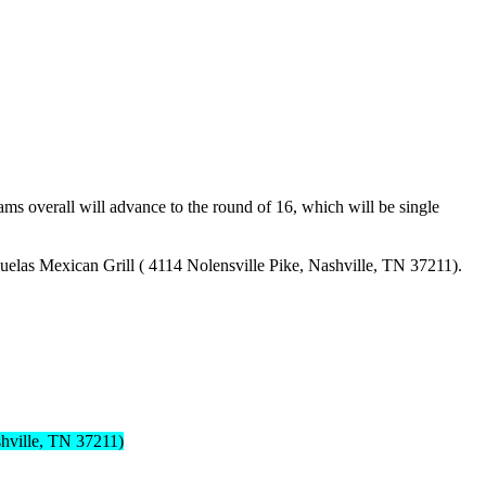
ms overall will advance to the round of 16, which will be single
zuelas Mexican
Grill (
4114 Nolensville Pike, Nashville, TN 37211)
.
shville, TN 37211)