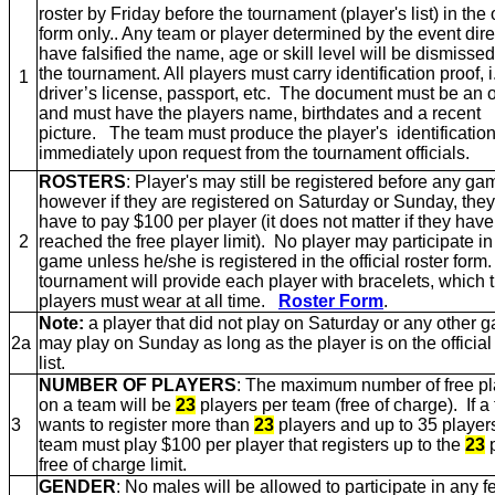
roster by Friday before the tournament (player's list) in the o
form only.. Any team or player determined by the event dire
have falsified the name, age or skill level will be dismisse
the tournament. All players must carry identification proof, i.
1
driver’s license, passport, etc. The document must be an o
and must have the players name, birthdates and a recent
picture. The team must produce the player's identification
immediately upon request from the tournament officials.
ROSTERS
: Player's may still be registered before any ga
however if they are registered on Saturday or Sunday, they 
have to pay $100 per player (it does not matter if they have
2
reached the free player limit). No player may participate in
game unless he/she is registered in the official roster form.
tournament will provide each player with bracelets, which 
players must wear at all time.
Roster Form
.
Note:
a player that did not play on Saturday or any other 
2a
may play on Sunday as long as the player is on the official
list.
NUMBER OF PLAYERS
: The maximum number of free pl
on a team will be
23
players per team (free of charge). If a
3
wants to register more than
23
players and up to 35 players
team must play $100 per player that registers up to the
23
p
free of charge limit.
GENDER
: No males will be allowed to participate in any 