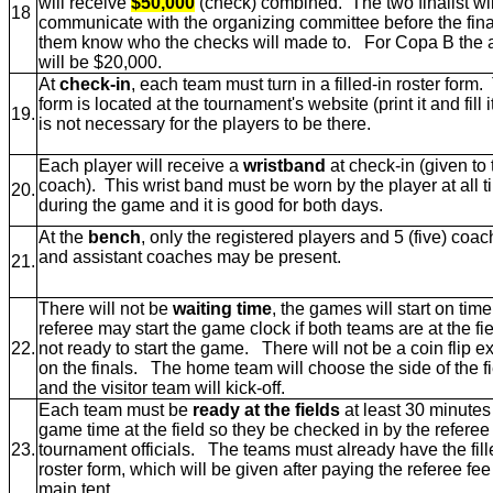
will receive
$50,000
(check) combined. The two finalist wil
18
communicate with the organizing committee before the final
them know who the checks will made to. For Copa B the
will be $20,000.
At
check-in
, each team must turn in a filled-in roster form
form is located at the tournament's website (print it and fill it
19.
is not necessary for the players to be there.
Each player will receive a
wristband
at check-in (given to 
coach). This wrist band must be worn by the player at all 
20.
during the game and it is good for both days.
At the
bench
, only the registered players and 5 (five) coa
and assistant coaches may be present.
21.
There will not be
waiting time
, the games will start on ti
referee may start the game clock if both teams are at the fie
22.
not ready to start the game. There will not be a coin flip e
on the finals. The home team will choose the side of the fi
and the visitor team will kick-off.
Each team must be
ready at the fields
at least 30 minutes
game time at the field so they be checked in by the referee
23.
tournament officials. The teams must already have the fill
roster form, which will be given after paying the referee fee
main tent.