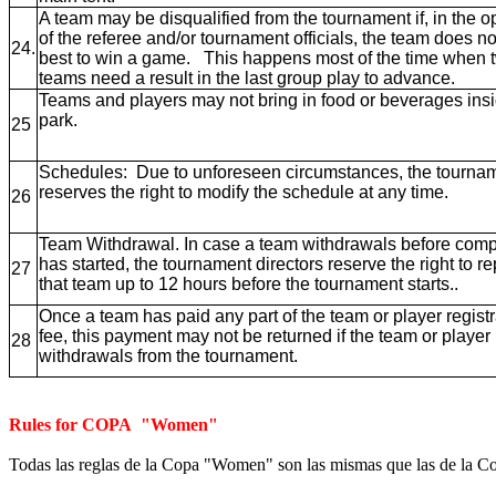
A team may be disqualified from the tournament if, in the o
of the referee and/or tournament officials, the team does not 
24.
best to win a game. This happens most of the time when 
teams need a result in the last group play to advance.
Teams and players may not bring in food or beverages insi
park.
25
Schedules: Due to unforeseen circumstances, the tourna
reserves the right to modify the schedule at any time.
26
Team Withdrawal. In case a team withdrawals before comp
has started, the tournament directors reserve the right to r
27
that team up to 12 hours before the tournament starts..
Once a team has paid any part of the team or player registr
fee, this payment may not be returned if the team or player
28
withdrawals from the tournament.
Rules for COPA "Women"
Todas las reglas de la Copa "Women" son las mismas que las de la C