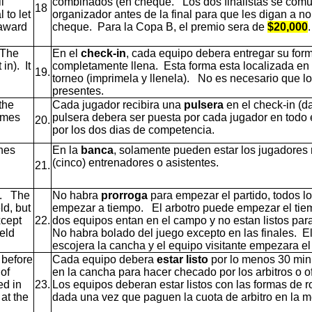
l
combinados (en cheque. Los dos finalistas se comu
18
 to let
organizador antes de la final para que les digan a n
 award
cheque. Para la Copa B, el premio sera de
$20,000
.
. The
En el
check-in
, cada equipo debera entregar su form
 in). It
completamente llena. Esta forma esta localizada en
19.
torneo (imprimela y llenela). No es necesario que l
presentes.
the
Cada jugador recibira una
pulsera
en el check-in (d
times
pulsera debera ser puesta por cada jugador en todo e
20.
por los dos dias de competencia.
ches
En la
banca
, solamente pueden estar los jugadores 
(cinco) entrenadores o asistentes.
21.
me. The
No habra
prorroga
para empezar el partido, todos l
ld, but
empezar a tiempo. El arbotro puede empezar el tiemp
xcept
22.
dos equipos entan en el campo y no estan listos par
eld
No habra bolado del juego excepto en las finales. El
escojera la cancha y el equipo visitante empezara el
 before
Cada equipo debera
estar listo
por lo menos 30 min
 of
en la cancha para hacer checado por los arbitros o o
ed in
23.
Los equipos deberan estar listos con las formas de ro
 at the
dada una vez que paguen la cuota de arbitro en la me