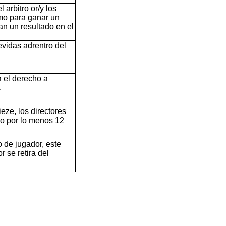
 arbitro or/y los
imo para ganar un
n un resultado en el
vidas adrentro del
a el derecho a
.
ze, los directores
po por lo menos 12
 de jugador, este
 se retira del