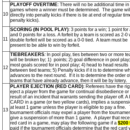
PLAYOFF OVERTIME
: There will no be additional time in
games where a winner must be determined. The game wil
10
directly into penalty kicks if there is tie at end of regular tim
penalty kicks).
SCORING (IN POOL PLAY)
: 3 points for a win; 1 point for 
and 0 points for a loss. A forfeit by a team is scored as 2-0
11
double forfeit will be scored as a 0-0 tied.
A team must be
present to be able to win by forfeit.
TIEBREAKERS
:
In pool play, ties between two or more t
will be broken by; 1) points; 2) goal difference in pool play;
most goals scored for in pool play; 4) head to head results
12
between tied teams; 5) Penalty kicks if it is to determine w
advances to the next round. If it is to determine the order o
teams that have already advance, then it will be by lotery.
PLAYER EJECTION (RED CARD)
: Referees have the rig
eject a player from the game for continual disobedience or
result of an incident that warrants sending the player off. 
CARD in a game (or two yellow cards), implies a suspensi
at least 1 game unless the player is eligible to pay a fine.
13
tournament officials may expel a player from the tournamen
give a suspension of more than 1 game. A player that rece
red card in a game, may play the following game if a
$200 
paid if the tournament officials determine that the red card