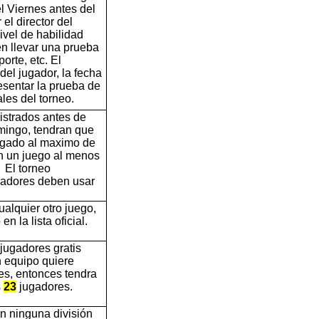
 el Viernes antes del
el director del
ivel de habilidad
en llevar una prueba
orte, etc. El
el jugador, la fecha
esentar la prueba de
ales del torneo.
istrados antes de
omingo, tendran que
egado al maximo de
en un juego al menos
El torneo
ugadores deben usar
alquier otro juego,
n la lista oficial.
jugadores gratis
n equipo quiere
es, entonces tendra
s
23
jugadores.
en ninguna división