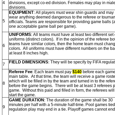
4
divisions, except co-ed division. Females may play in mal
divisions.
EQUIPMENT
: All players must wear shin guards and may 
wear anything deemed dangerous to the referee or tourna
5
officials. Teams are responsible for providing game balls (a
one acceptable game ball per game).
UNIFORMS
: All teams must have at least two different set 
uniforms (distinct colors). If in the opinion of the referee bo
teams have similar colors, then the home team must chan
6
colors.
All uniforms must have different numbers on the ba
at least 8 inches high.
FIELD DIMENSIONS
: They will be specify by FIFA regulat
7
Referee Fee
: Each team must pay
$140
before each game 
main table. At that time, the team will receive a game roste
which will be filled in by the team and turned in to the refe
8
before the game begins.
There will be at least 3 referees 
game. Without this paid and filled in form, the referees will
start the game.
GAME DURATION
: The duration of the game shall be 30
minutes per half with a 5-minute half-time. Pool games tied
9
regulation play may end in a tie. Playoff games cannot end 