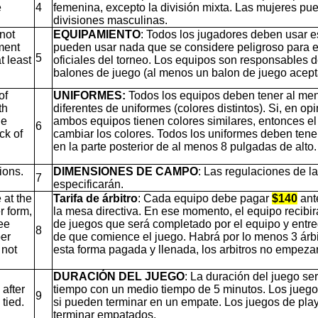
e
4
femenina, excepto la división mixta. Las mujeres pu
divisiones masculinas.
not
EQUIPAMIENTO
: Todos los jugadores deben usar es
ment
pueden usar nada que se considere peligroso para el 
5
t least
oficiales del torneo. Los equipos son responsables 
balones de juego (al menos un balon de juego acept
of
UNIFORMES:
Todos los equipos deben tener al me
th
diferentes de uniformes (colores distintos). Si, en opi
ge
ambos equipos tienen colores similares, entonces el
6
ck of
cambiar los colores. Todos los uniformes deben tene
en la parte posterior de al menos 8 pulgadas de alto.
ions.
DIMENSIONES DE CAMPO
: Las regulaciones de la
7
especificarán.
at the
Tarifa de árbitro
: Cada equipo debe pagar
$140
ant
r form,
la mesa directiva. En ese momento, el equipo recibirá
ree
de juegos que será completado por el equipo y entre
8
per
de que comience el juego. Habrá por lo menos 3 árbi
 not
esta forma pagada y llenada, los arbitros no empezar
DURACIÓN DEL JUEGO
: La duración del juego se
 after
tiempo con un medio tiempo de 5 minutos. Los juego
9
tied.
si pueden terminar en un empate. Los juegos de pla
terminar empatados.