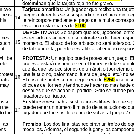
determinan que la tarjeta roja no fue grave.
in two
Tarjetas amarillas
: Un jugador que reciba una tarjet
 he is
juegos diferentes será suspendido en el próximo ju
14
his
le reincorpore mediante el pago de la multa corresp
esta circunstancia es de
$100
.
DEPORTIVDAD
: Se espera que los jugadores, entr
times.
espectadores actúen en la naturaleza del buen espíri
15
 such
momento. El abuso de los árbitros no será tolerado. 
ent.
de tal conducta, puede descalificar al equipo respon
ill be
PROTESTA
: Un equipo puede protestar un juego. El
note
protesta estará disponible en el torneo y debe comp
cuenta que las decisiones de un árbitro (por ejemplo
protest
una falta o no, balonmano, fuera de juego, etc.) no s
16
cials
El costo de protestar un juego sera de
$250
y solo s
s may
oficales del torneo y tendra que hacer no mas tarde 
despues que se acabe el partido.
Solo se puede pro
jugadores por juego.
ans a
Sustituciones
: habrá sustituciones libres, lo que si
g the
puede tener un número ilimitado de sustituciones dur
17
to the
jugador que fue sustituido puede volver al juego.27
ll as
Premios
: Los dos finalistas recibirán un trofeo de e
ons
medallas. Además, el segundo lugar y los campeone