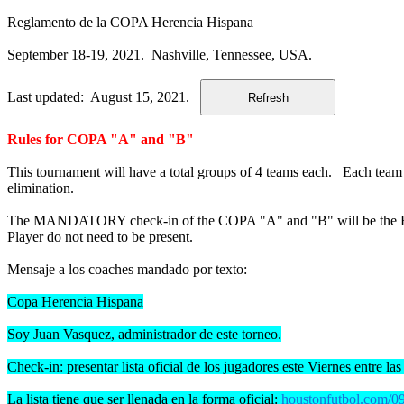
Reglamento de la COPA Herencia Hispana
September 18-19, 2021. Nashville, Tennessee, USA.
Last updated: August 15, 2021.
Rules for COPA "A" and "B"
This tournament will have a total groups of 4 teams each. Each team w
elimination.
The MANDATORY check-in of the COPA "A" and "B" will be the Frid
Playe
r do not need to be present.
Mensaje a los coaches mandado por texto:
Copa Herencia Hispana
Soy Juan Vasquez, administrador de este torneo.
Check-in: presentar lista oficial de los jugadores este Viernes entre 
La lista tiene que ser llenada en la forma oficial:
houstonfutbol.com/