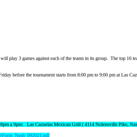
ill play 3 games against each of the teams in its group. The top 16 tea
ay before the tournament starts from 8:00 pm to 9:00 pm at Las Ca
las 8pm a 9pm:
Las Cazuelas Mexican Grill ( 4114 Nolensville Pike, Na
09/Form_Nash_092021.pdf