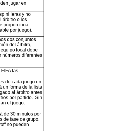
eden jugar en
pinilleras y no
árbitro o los
de proporcionar
able por juego).
nos dos conjuntos
nión del árbitro,
 equipo local debe
r números diferentes
 FIFA las
es de cada juego en
 un forma de la lista
gado al árbitro antes
tros por partido. Sin
an el juego.
rá de 30 minutos por
s de fase de grupo,
yoff no pueden