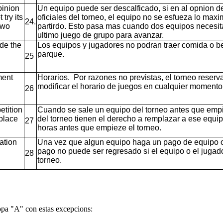
pinion
Un equipo puede ser descalficado, si en al opnion del
try its
oficiales del torneo, el equipo no se esfueza lo max
24.
two
partirdo. Esto pasa mas cuando dos equipos necesita
ultimo juego de grupo para avanzar.
de the
Los equipos y jugadores no podran traer comida o be
parque.
25
ment
Horarios. Por razones no previstas, el torneo reserv
modificar el horario de juegos en cualquier momento
26
etition
Cuando se sale un equipo del torneo antes que empie
eplace
del torneo tienen el derecho a remplazar a ese equi
27
horas antes que empieze el torneo.
ation
Una vez que algun equipo haga un pago de equipo o
pago no puede ser regresado si el equipo o el jugador
28
torneo.
opa "A" con estas excepcions: