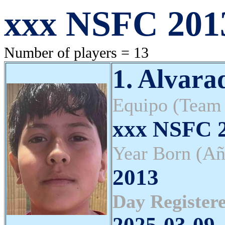
xxx NSFC 201
Number of players = 13
1. Alvara
Equipo (Team
xxx NSFC 2
Year Born (Añ
2013
Day Registere
2025-03-09