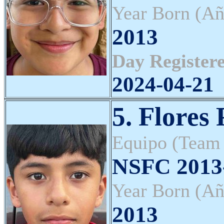
Year Born (Añ
2013
Day Registere
2024-04-21
5. Flores
Equipo (Team
NSFC 2013-
Year Born (Añ
2013