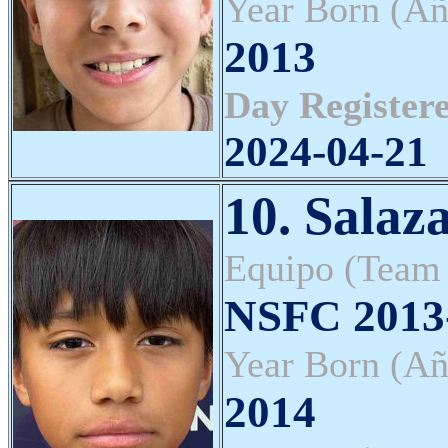
Year Born (Añ
2013
Day Registere
2024-04-21
10. Salaz
Equipo (Team
NSFC 2013-
Year Born (Añ
2014