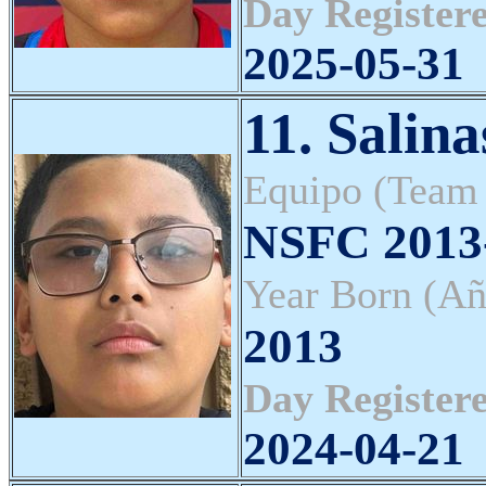
Day Registere
2025-05-31
11. Salin
Equipo (Team
NSFC 2013-
Year Born (Añ
2013
Day Registere
2024-04-21