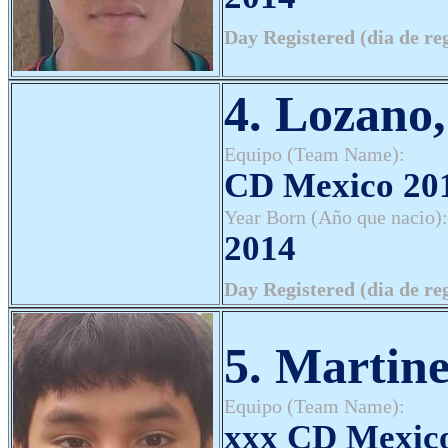
Day Registered (dia de re
4. Lozano
Equipo (Team Name):
CD Mexico 20
Year Born (Año que nacio):
2014
Day Registered (dia de re
5. Martine
Equipo (Team Name):
xxx CD Mexic