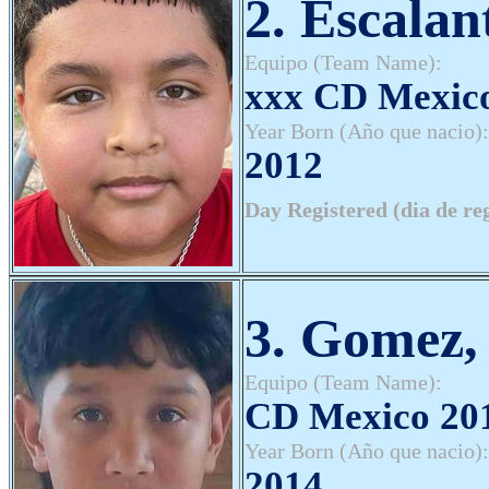
2. Escala
Equipo (Team Name):
xxx CD Mexic
Year Born (Año que nacio):
2012
Day Registered (dia de re
3. Gomez,
Equipo (Team Name):
CD Mexico 20
Year Born (Año que nacio):
2014