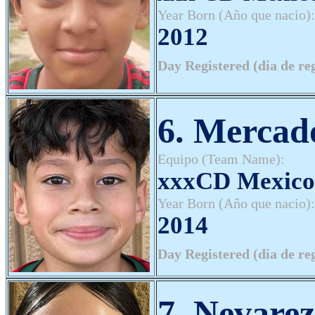
Year Born (Año que nacio):
2012
Day Registered (dia de re
6. Mercad
Equipo (Team Name):
xxxCD Mexico
Year Born (Año que nacio):
2014
Day Registered (dia de re
7. Nevare