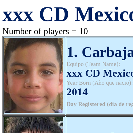
xxx CD Mexic
Number of players = 10
1. Carbaja
Equipo (Team Name):
xxx CD Mexic
Year Born (Año que nacio):
2014
Day Registered (dia de re