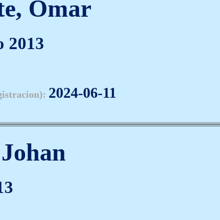
nte, Omar
o 2013
2024-06-11
gistracion):
 Johan
13