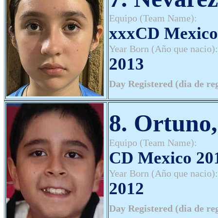
Equipo (Team Name):
xxxCD Mexico 
Year Born (Año que nacio):
2013
Day Registered (dia de re
8. Ortuno,
Equipo (Team Name):
CD Mexico 20
Year Born (Año que nacio):
2012
Day Registered (dia de re