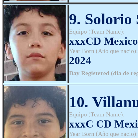
9. Solorio
Equipo (Team Name):
xxxCD Mexico
Year Born (Año que nacio):
2024
Day Registered (dia de re
10. Villan
Equipo (Team Name):
xxxC CD Mexi
Year Born (Año que nacio):