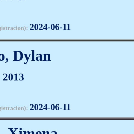
2024-06-11
gistracion):
o, Dylan
 2013
2024-06-11
gistracion):
z, Ximena