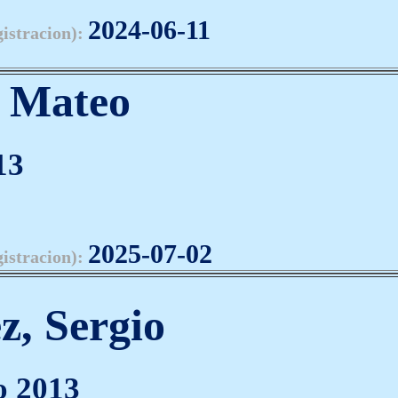
2024-06-11
gistracion):
, Mateo
13
2025-07-02
gistracion):
z, Sergio
o 2013