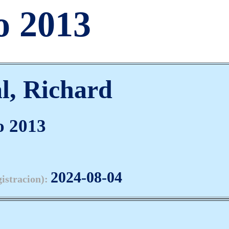
o 2013
l, Richard
o 2013
2024-08-04
gistracion):