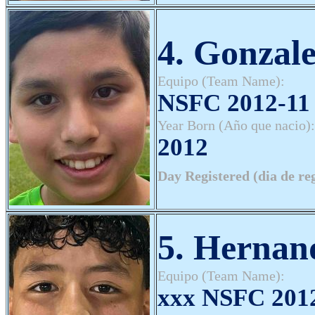
4. Gonzale
Equipo (Team Name):
NSFC 2012-11 
Year Born (Año que nacio):
2012
Day Registered (dia de re
5. Hernan
Equipo (Team Name):
xxx NSFC 2012