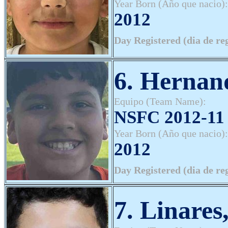
Year Born (Año que nacio):
2012
Day Registered (dia de re
6. Hernan
Equipo (Team Name):
NSFC 2012-11 
Year Born (Año que nacio):
2012
Day Registered (dia de re
7. Linares