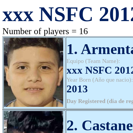
xxx NSFC 2012
Number of players = 16
1. Arment
Equipo (Team Name):
xxx NSFC 2012
Year Born (Año que nacio):
2013
Day Registered (dia de re
2. Castan