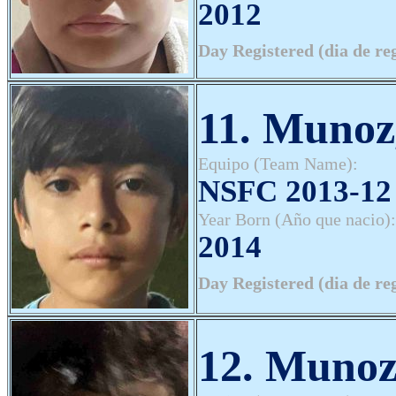
2012
Day Registered (dia de re
11. Munoz
Equipo (Team Name):
NSFC 2013-12 
Year Born (Año que nacio):
2014
Day Registered (dia de re
12. Munoz