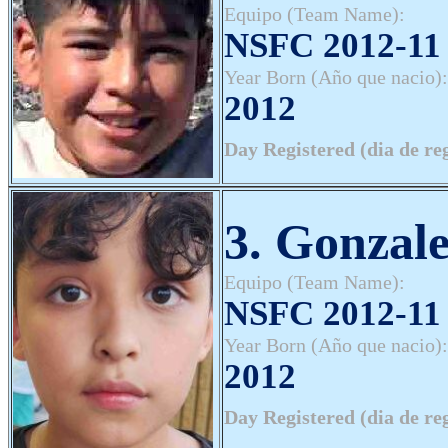
Equipo (Team Name):
NSFC 2012-11 
Year Born (Año que nacio):
2012
Day Registered (dia de re
3. Gonzale
Equipo (Team Name):
NSFC 2012-11 
Year Born (Año que nacio):
2012
Day Registered (dia de re