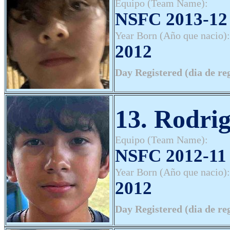
Equipo (Team Name):
NSFC 2013-12 
Year Born (Año que nacio):
2012
Day Registered (dia de re
13. Rodri
Equipo (Team Name):
NSFC 2012-11 
Year Born (Año que nacio):
2012
Day Registered (dia de re