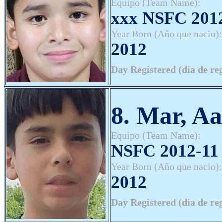
Equipo (Team Name):
xxx NSFC 2012
Year Born (Año que nacio):
2012
Day Registered (dia de re
8. Mar, A
Equipo (Team Name):
NSFC 2012-11 
Year Born (Año que nacio):
2012
Day Registered (dia de re