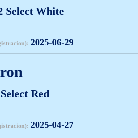
 Select White
2025-06-29
gistracion):
aron
Select Red
2025-04-27
gistracion):