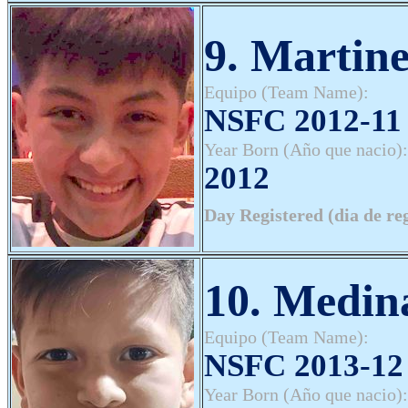
9. Martine
Equipo (Team Name):
NSFC 2012-11 
Year Born (Año que nacio):
2012
Day Registered (dia de re
10. Medin
Equipo (Team Name):
NSFC 2013-12 
Year Born (Año que nacio):