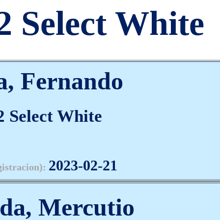
 Select White
a, Fernando
 Select White
2023-02-21
gistracion):
eda, Mercutio